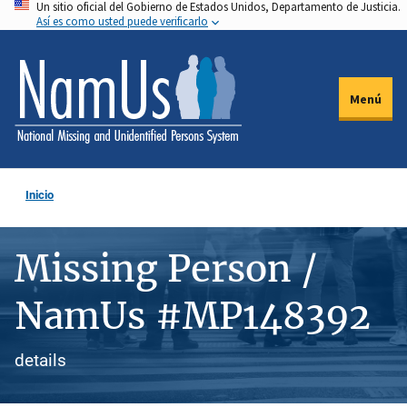
Un sitio oficial del Gobierno de Estados Unidos, Departamento de Justicia.
Pasar
Así es como usted puede verificarlo
al
contenido
principal
Menú
Inicio
Missing Person /
NamUs #MP148392
details