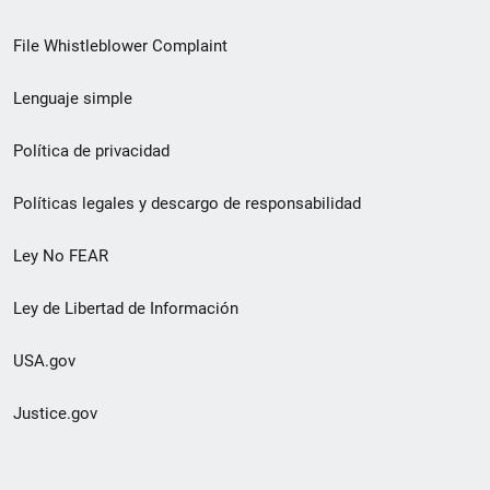
de
File Whistleblower Complaint
enlace
Lenguaje simple
de
pie
Política de privacidad
de
Políticas legales y descargo de responsabilidad
página
Ley No FEAR
secundario
Ley de Libertad de Información
USA.gov
Justice.gov