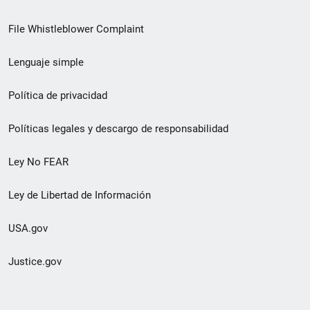
de
File Whistleblower Complaint
enlace
Lenguaje simple
de
pie
Política de privacidad
de
Políticas legales y descargo de responsabilidad
página
Ley No FEAR
secundario
Ley de Libertad de Información
USA.gov
Justice.gov