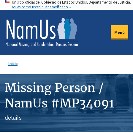
Un sitio oficial del Gobierno de Estados Unidos, Departamento de Justicia.
Pasar
Así es como usted puede verificarlo
al
contenido
principal
Menú
Inicio
Missing Person /
NamUs #MP34091
details