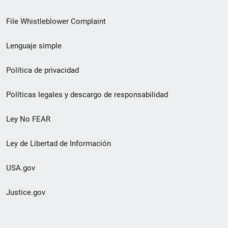
de
File Whistleblower Complaint
enlace
Lenguaje simple
de
pie
Política de privacidad
de
Políticas legales y descargo de responsabilidad
página
Ley No FEAR
secundario
Ley de Libertad de Información
USA.gov
Justice.gov