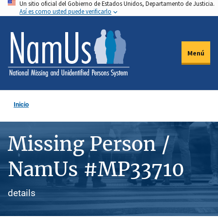
Un sitio oficial del Gobierno de Estados Unidos, Departamento de Justicia.
Pasar
Así es como usted puede verificarlo
al
contenido
principal
Menú
Inicio
Missing Person /
NamUs #MP33710
details