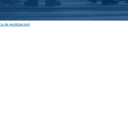
ica de reutilización
).