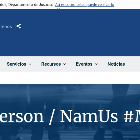
nidos, Departamento de Justicia.
Así es como usted puede verificarlo
ctenos
Comparte
Noticias
Servicios
Recursos
Eventos
Person / NamUs 