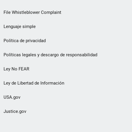
de
File Whistleblower Complaint
enlace
Lenguaje simple
de
pie
Política de privacidad
de
Políticas legales y descargo de responsabilidad
página
Ley No FEAR
secundario
Ley de Libertad de Información
USA.gov
Justice.gov