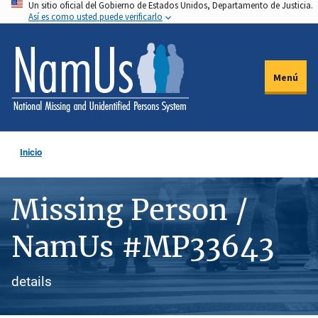
Un sitio oficial del Gobierno de Estados Unidos, Departamento de Justicia.
Pasar
Así es como usted puede verificarlo
al
contenido
principal
Menú
Inicio
Missing Person /
NamUs #MP33643
details