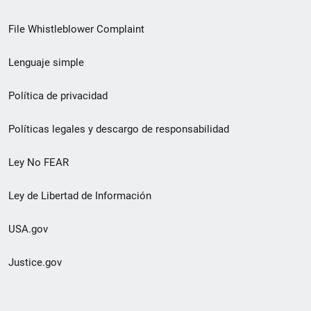
de
File Whistleblower Complaint
enlace
Lenguaje simple
de
pie
Política de privacidad
de
Políticas legales y descargo de responsabilidad
página
Ley No FEAR
secundario
Ley de Libertad de Información
USA.gov
Justice.gov