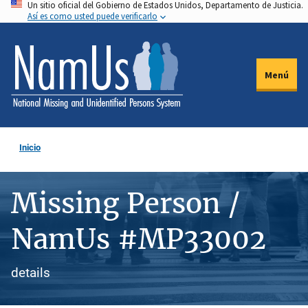
Un sitio oficial del Gobierno de Estados Unidos, Departamento de Justicia.
Pasar
Así es como usted puede verificarlo
al
contenido
principal
Menú
Inicio
Missing Person /
NamUs #MP33002
details