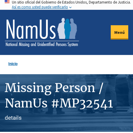
Un sitio oficial del Gobierno de Estados Unidos, Departamento de Justicia.
Pasar
Así es como usted puede verificarlo
al
contenido
principal
Menú
Inicio
Missing Person /
NamUs #MP32541
details