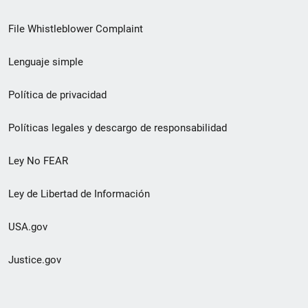
de
File Whistleblower Complaint
enlace
Lenguaje simple
de
pie
Política de privacidad
de
Políticas legales y descargo de responsabilidad
página
Ley No FEAR
secundario
Ley de Libertad de Información
USA.gov
Justice.gov