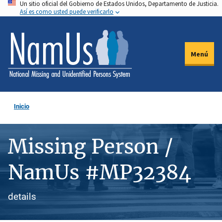
Un sitio oficial del Gobierno de Estados Unidos, Departamento de Justicia.
Pasar
Así es como usted puede verificarlo
al
contenido
principal
Menú
Inicio
Missing Person /
NamUs #MP32384
details