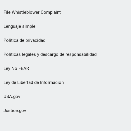
de
File Whistleblower Complaint
enlace
Lenguaje simple
de
pie
Política de privacidad
de
Políticas legales y descargo de responsabilidad
página
Ley No FEAR
secundario
Ley de Libertad de Información
USA.gov
Justice.gov