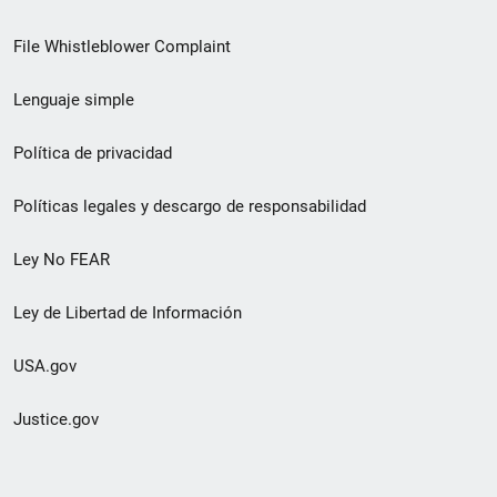
de
File Whistleblower Complaint
enlace
Lenguaje simple
de
pie
Política de privacidad
de
Políticas legales y descargo de responsabilidad
página
Ley No FEAR
secundario
Ley de Libertad de Información
USA.gov
Justice.gov