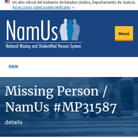
Un sitio oficial del Gobierno de Estados Unidos, Departamento de Justicia.
Pasar
Así es como usted puede verificarlo
al
contenido
principal
Menú
Inicio
Missing Person /
NamUs #MP31587
details