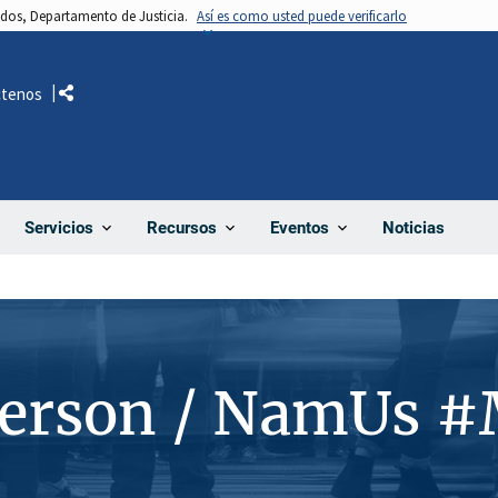
nidos, Departamento de Justicia.
Así es como usted puede verificarlo
ctenos
Comparte
Noticias
Servicios
Recursos
Eventos
Person / NamUs 