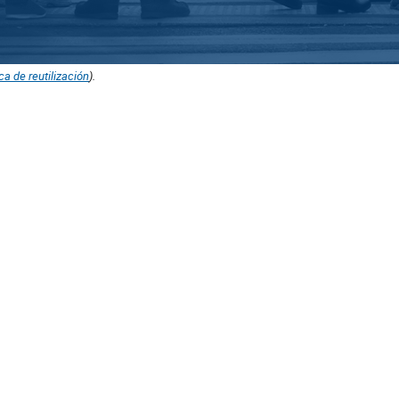
ica de reutilización
).