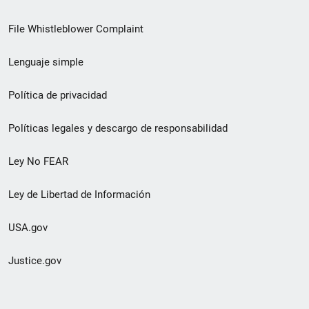
de
File Whistleblower Complaint
enlace
Lenguaje simple
de
pie
Política de privacidad
de
Políticas legales y descargo de responsabilidad
página
Ley No FEAR
secundario
Ley de Libertad de Información
USA.gov
Justice.gov