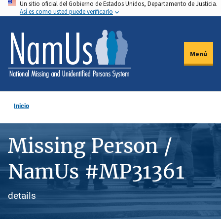
Un sitio oficial del Gobierno de Estados Unidos, Departamento de Justicia.
Pasar
Así es como usted puede verificarlo
al
contenido
principal
Menú
Inicio
Missing Person /
NamUs #MP31361
details