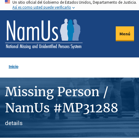
Un sitio oficial del Gobierno de Estados Unidos, Departamento de Justicia.
Pasar
Así es como usted puede verificarlo
al
contenido
principal
Menú
Inicio
Missing Person /
NamUs #MP31288
details