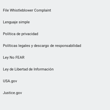
de
File Whistleblower Complaint
enlace
Lenguaje simple
de
pie
Política de privacidad
de
Políticas legales y descargo de responsabilidad
página
Ley No FEAR
secundario
Ley de Libertad de Información
USA.gov
Justice.gov