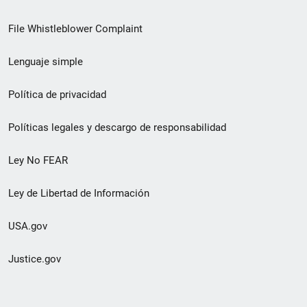
de
File Whistleblower Complaint
enlace
Lenguaje simple
de
pie
Política de privacidad
de
Políticas legales y descargo de responsabilidad
página
Ley No FEAR
secundario
Ley de Libertad de Información
USA.gov
Justice.gov