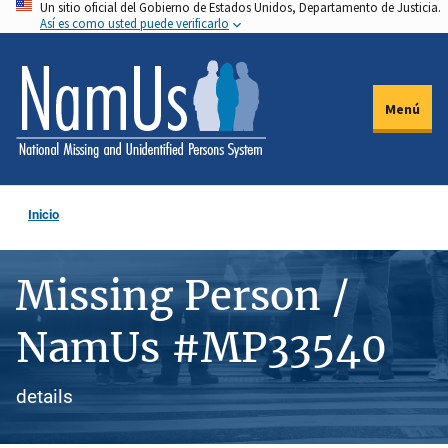
Un sitio oficial del Gobierno de Estados Unidos, Departamento de Justicia.
Pasar
Así es como usted puede verificarlo
al
contenido
principal
Menú
Inicio
Missing Person /
NamUs #MP33540
details