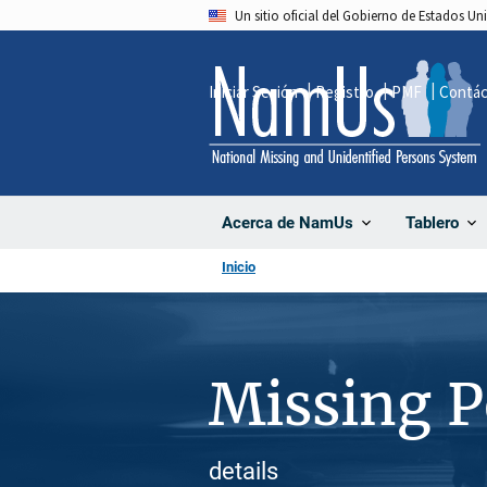
Pasar
Un sitio oficial del Gobierno de Estados U
al
contenido
Iniciar Sesión
Registro
PMF
Contá
principal
Acerca de NamUs
Tablero
Inicio
Missing 
details