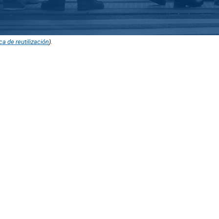
ica de reutilización
).