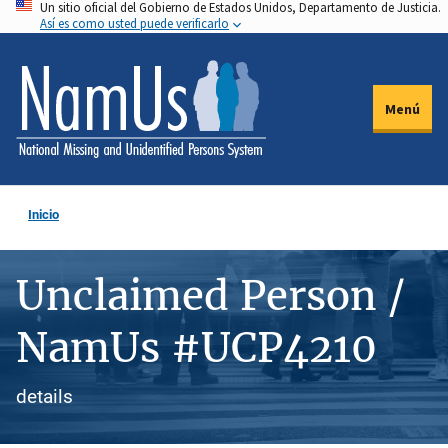
Un sitio oficial del Gobierno de Estados Unidos, Departamento de Justicia.
Pasar
Así es como usted puede verificarlo
al
contenido
principal
Menú
Inicio
Unclaimed Person /
NamUs #UCP4210
details