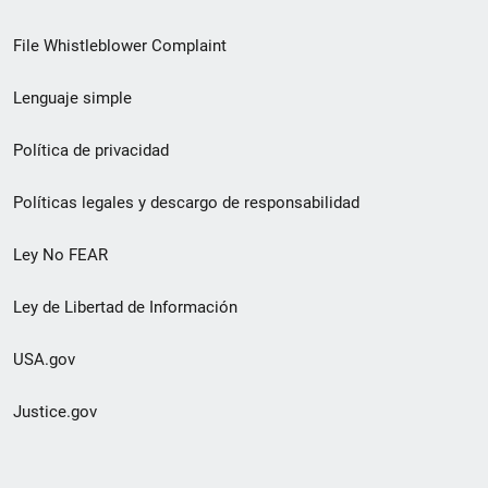
de
File Whistleblower Complaint
enlace
Lenguaje simple
de
pie
Política de privacidad
de
Políticas legales y descargo de responsabilidad
página
Ley No FEAR
secundario
Ley de Libertad de Información
USA.gov
Justice.gov