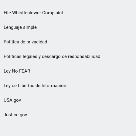
de
File Whistleblower Complaint
enlace
Lenguaje simple
de
pie
Política de privacidad
de
Políticas legales y descargo de responsabilidad
página
Ley No FEAR
secundario
Ley de Libertad de Información
USA.gov
Justice.gov