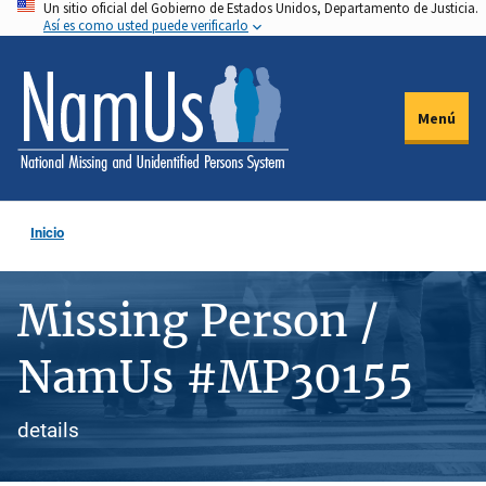
Un sitio oficial del Gobierno de Estados Unidos, Departamento de Justicia.
Pasar
Así es como usted puede verificarlo
al
contenido
principal
Menú
Inicio
Missing Person /
NamUs #MP30155
details