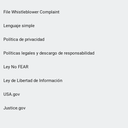
de
File Whistleblower Complaint
enlace
Lenguaje simple
de
pie
Política de privacidad
de
Políticas legales y descargo de responsabilidad
página
Ley No FEAR
secundario
Ley de Libertad de Información
USA.gov
Justice.gov