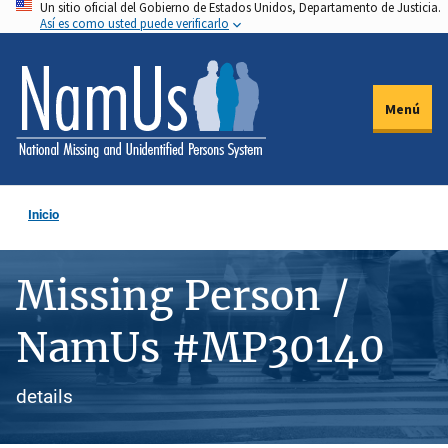
Un sitio oficial del Gobierno de Estados Unidos, Departamento de Justicia.
Pasar
Así es como usted puede verificarlo
al
contenido
principal
Menú
Inicio
Missing Person /
NamUs #MP30140
details