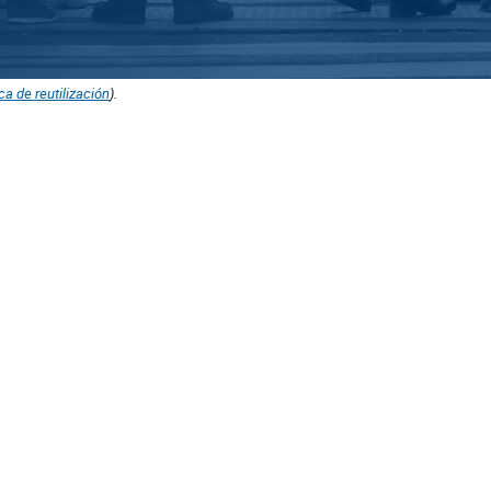
ica de reutilización
).