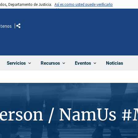
nidos, Departamento de Justicia.
Así es como usted puede verificarlo
ctenos
Comparte
Noticias
Servicios
Recursos
Eventos
Person / NamUs 