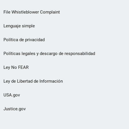
de
File Whistleblower Complaint
enlace
Lenguaje simple
de
pie
Política de privacidad
de
Políticas legales y descargo de responsabilidad
página
Ley No FEAR
secundario
Ley de Libertad de Información
USA.gov
Justice.gov