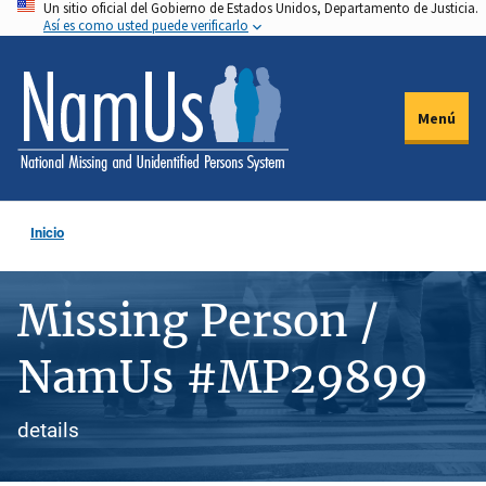
Un sitio oficial del Gobierno de Estados Unidos, Departamento de Justicia.
Pasar
Así es como usted puede verificarlo
al
contenido
principal
Menú
Inicio
Missing Person /
NamUs #MP29899
details