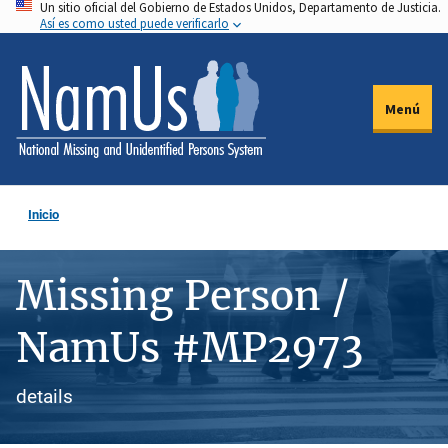
Un sitio oficial del Gobierno de Estados Unidos, Departamento de Justicia.
Pasar
Así es como usted puede verificarlo
al
contenido
principal
Menú
Inicio
Missing Person /
NamUs #MP2973
details