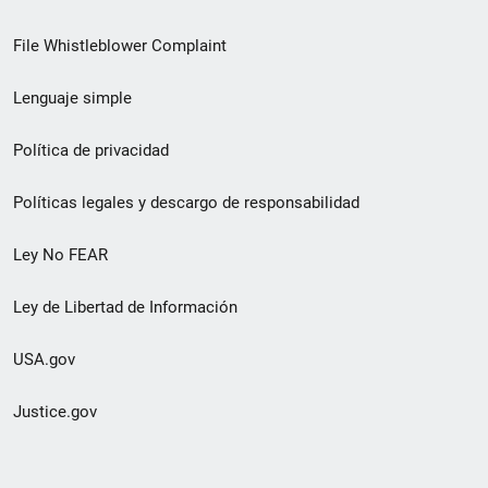
de
File Whistleblower Complaint
enlace
Lenguaje simple
de
pie
Política de privacidad
de
Políticas legales y descargo de responsabilidad
página
Ley No FEAR
secundario
Ley de Libertad de Información
USA.gov
Justice.gov