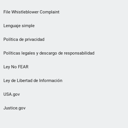
de
File Whistleblower Complaint
enlace
Lenguaje simple
de
pie
Política de privacidad
de
Políticas legales y descargo de responsabilidad
página
Ley No FEAR
secundario
Ley de Libertad de Información
USA.gov
Justice.gov