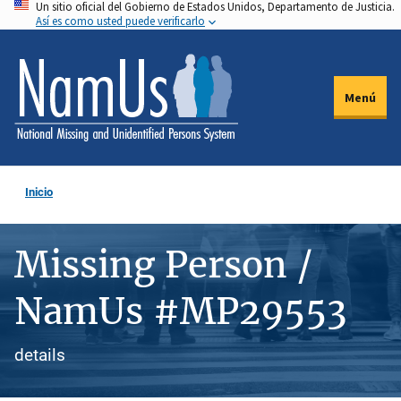
Un sitio oficial del Gobierno de Estados Unidos, Departamento de Justicia.
Pasar
Así es como usted puede verificarlo
al
contenido
principal
Menú
Inicio
Missing Person /
NamUs #MP29553
details