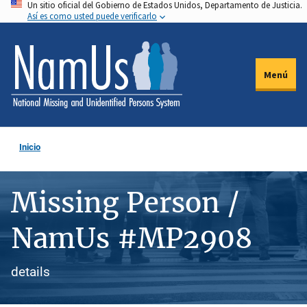
Un sitio oficial del Gobierno de Estados Unidos, Departamento de Justicia.
Pasar
Así es como usted puede verificarlo
al
contenido
principal
Menú
Inicio
Missing Person /
NamUs #MP2908
details