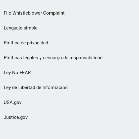
de
File Whistleblower Complaint
enlace
Lenguaje simple
de
pie
Política de privacidad
de
Políticas legales y descargo de responsabilidad
página
Ley No FEAR
secundario
Ley de Libertad de Información
USA.gov
Justice.gov