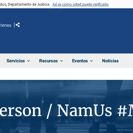
nidos, Departamento de Justicia.
Así es como usted puede verificarlo
ctenos
Comparte
Noticias
Servicios
Recursos
Eventos
Person / NamUs 