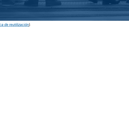
ica de reutilización
).