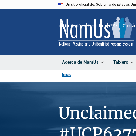
Pasar
Un sitio oficial del Gobierno de Estados U
al
contenido
Iniciar Sesión
Registro
PMF
Contá
principal
Acerca de NamUs
Tablero
Inicio
Unclaime
#UCP627