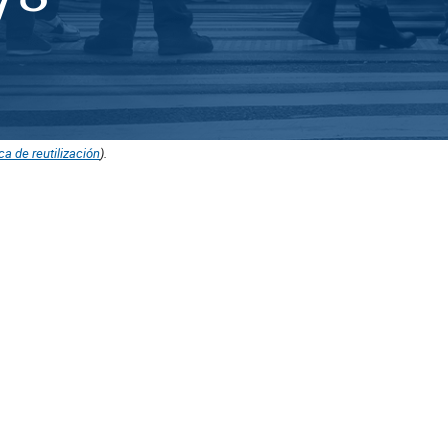
ica de reutilización
).