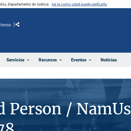
nidos, Departamento de Justicia.
Así es como usted puede verificarlo
ctenos
Comparte
Noticias
Servicios
Recursos
Eventos
d Person / NamUs
78