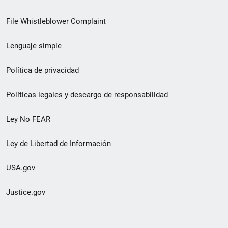
de
File Whistleblower Complaint
enlace
Lenguaje simple
de
pie
Política de privacidad
de
Políticas legales y descargo de responsabilidad
página
Ley No FEAR
secundario
Ley de Libertad de Información
USA.gov
Justice.gov