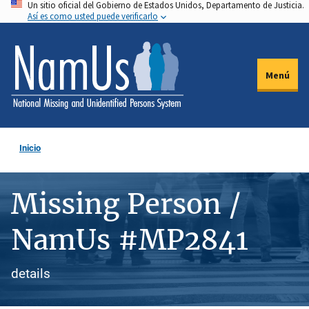
Un sitio oficial del Gobierno de Estados Unidos, Departamento de Justicia.
Pasar
Así es como usted puede verificarlo
al
contenido
principal
Menú
Inicio
Missing Person /
NamUs #MP2841
details