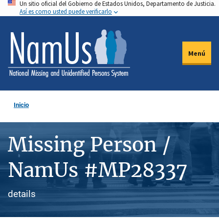
Un sitio oficial del Gobierno de Estados Unidos, Departamento de Justicia.
Pasar
Así es como usted puede verificarlo
al
contenido
principal
Menú
Inicio
Missing Person /
NamUs #MP28337
details