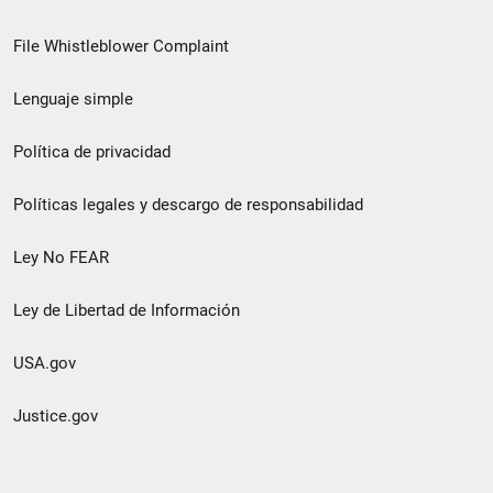
de
File Whistleblower Complaint
enlace
Lenguaje simple
de
pie
Política de privacidad
de
Políticas legales y descargo de responsabilidad
página
Ley No FEAR
secundario
Ley de Libertad de Información
USA.gov
Justice.gov