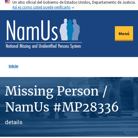
Un sitio oficial del Gobierno de Estados Unidos, Departamento de Justicia.
Pasar
Así es como usted puede verificarlo
al
contenido
principal
Menú
Inicio
Missing Person /
NamUs #MP28336
details