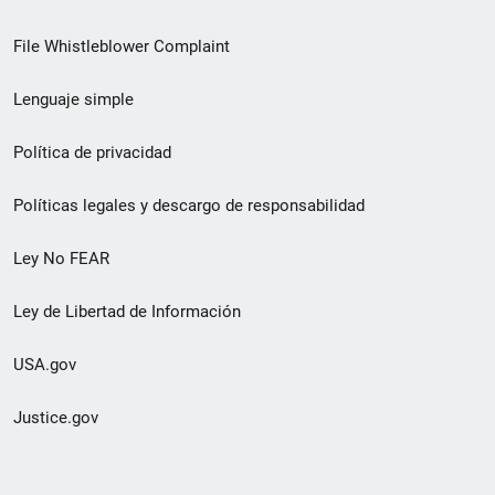
de
File Whistleblower Complaint
enlace
Lenguaje simple
de
pie
Política de privacidad
de
Políticas legales y descargo de responsabilidad
página
Ley No FEAR
secundario
Ley de Libertad de Información
USA.gov
Justice.gov