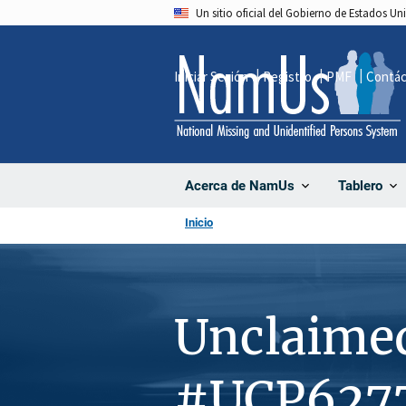
Pasar
Un sitio oficial del Gobierno de Estados U
al
contenido
Iniciar Sesión
Registro
PMF
Contá
principal
Acerca de NamUs
Tablero
Inicio
Unclaime
#UCP627