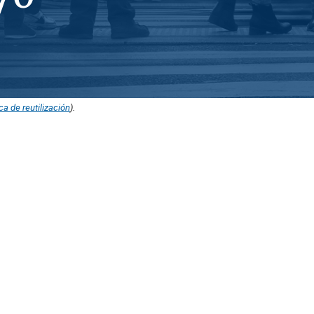
ica de reutilización
).