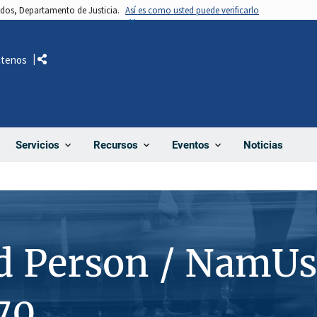
nidos, Departamento de Justicia.
Así es como usted puede verificarlo
ctenos
Comparte
Noticias
Servicios
Recursos
Eventos
d Person / NamUs
70