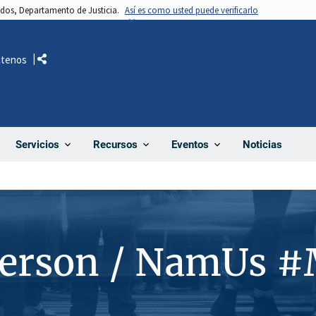
nidos, Departamento de Justicia.
Así es como usted puede verificarlo
ctenos
Comparte
Noticias
Servicios
Recursos
Eventos
Person / NamUs 