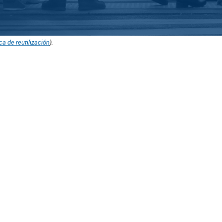
ica de reutilización
).