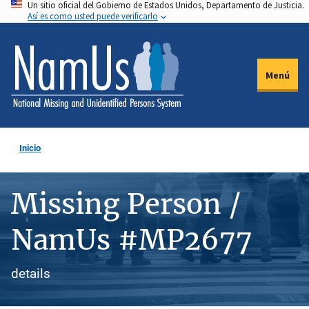
Un sitio oficial del Gobierno de Estados Unidos, Departamento de Justicia.
Pasar
Así es como usted puede verificarlo
al
contenido
principal
Menú
Inicio
Missing Person /
NamUs #MP2677
details