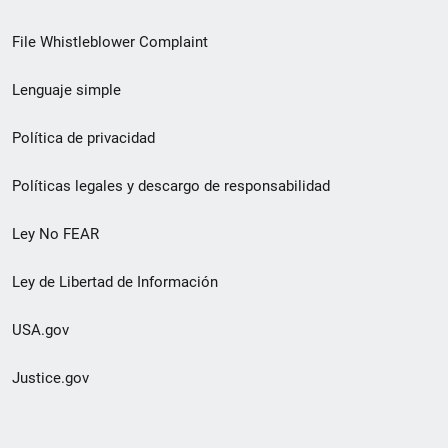
de
File Whistleblower Complaint
enlace
Lenguaje simple
de
pie
Política de privacidad
de
Políticas legales y descargo de responsabilidad
página
Ley No FEAR
secundario
Ley de Libertad de Información
USA.gov
Justice.gov