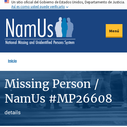
Un sitio oficial del Gobierno de Estados Unidos, Departamento de Justicia.
Pasar
Así es como usted puede verificarlo
al
contenido
principal
Menú
Inicio
Missing Person /
NamUs #MP26608
details