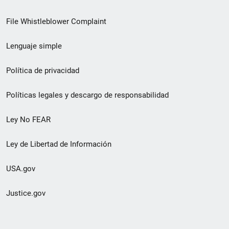
de
File Whistleblower Complaint
enlace
Lenguaje simple
de
pie
Política de privacidad
de
Políticas legales y descargo de responsabilidad
página
Ley No FEAR
secundario
Ley de Libertad de Información
USA.gov
Justice.gov