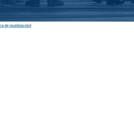
ica de reutilización
).