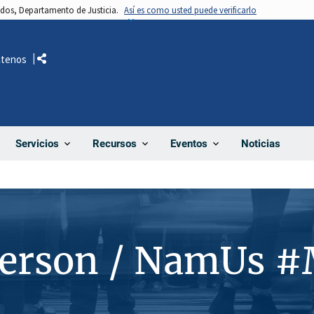
nidos, Departamento de Justicia.
Así es como usted puede verificarlo
ctenos
Comparte
Noticias
Servicios
Recursos
Eventos
Person / NamUs 