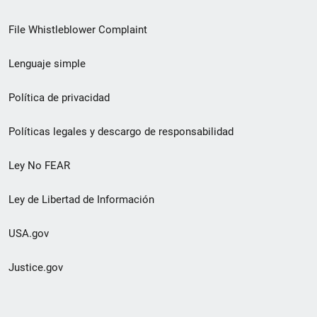
de
File Whistleblower Complaint
enlace
Lenguaje simple
de
pie
Política de privacidad
de
Políticas legales y descargo de responsabilidad
página
Ley No FEAR
secundario
Ley de Libertad de Información
USA.gov
Justice.gov