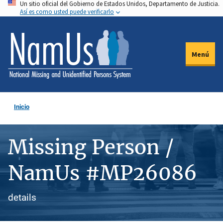
Un sitio oficial del Gobierno de Estados Unidos, Departamento de Justicia.
Pasar
Así es como usted puede verificarlo
al
contenido
principal
Menú
Inicio
Missing Person /
NamUs #MP26086
details