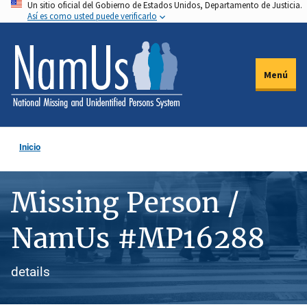
Un sitio oficial del Gobierno de Estados Unidos, Departamento de Justicia.
Pasar
Así es como usted puede verificarlo
al
contenido
principal
Menú
Inicio
Missing Person /
NamUs #MP16288
details