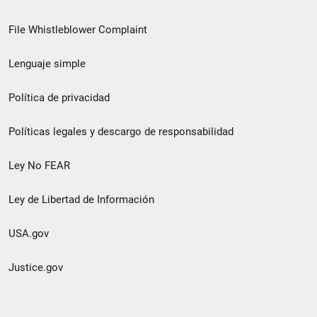
de
File Whistleblower Complaint
enlace
Lenguaje simple
de
pie
Política de privacidad
de
Políticas legales y descargo de responsabilidad
página
Ley No FEAR
secundario
Ley de Libertad de Información
USA.gov
Justice.gov