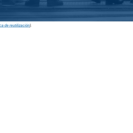
ica de reutilización
).