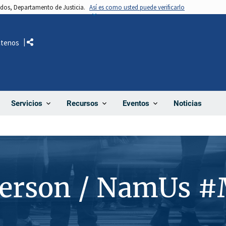
nidos, Departamento de Justicia.
Así es como usted puede verificarlo
ctenos
Comparte
Noticias
Servicios
Recursos
Eventos
Person / NamUs 