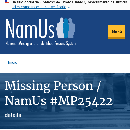
Un sitio oficial del Gobierno de Estados Unidos, Departamento de Justicia.
Pasar
Así es como usted puede verificarlo
al
contenido
principal
Menú
Inicio
Missing Person /
NamUs #MP25422
details