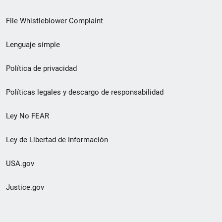
de
File Whistleblower Complaint
enlace
Lenguaje simple
de
pie
Política de privacidad
de
Políticas legales y descargo de responsabilidad
página
Ley No FEAR
secundario
Ley de Libertad de Información
USA.gov
Justice.gov