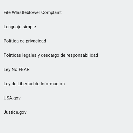
de
File Whistleblower Complaint
enlace
Lenguaje simple
de
pie
Política de privacidad
de
Políticas legales y descargo de responsabilidad
página
Ley No FEAR
secundario
Ley de Libertad de Información
USA.gov
Justice.gov