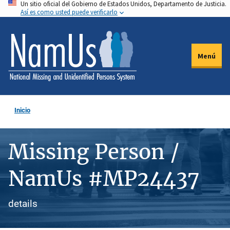
Un sitio oficial del Gobierno de Estados Unidos, Departamento de Justicia.
Pasar
Así es como usted puede verificarlo
al
contenido
principal
Menú
Inicio
Missing Person /
NamUs #MP24437
details