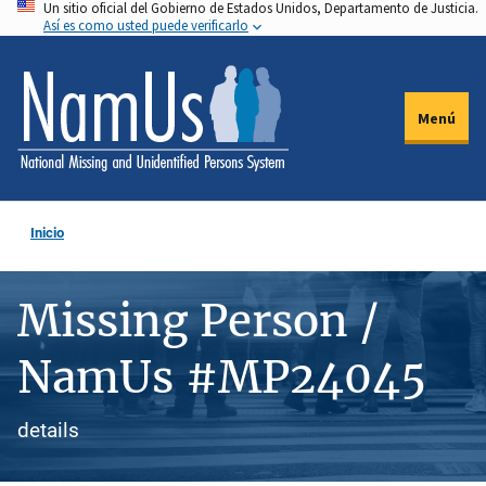
Un sitio oficial del Gobierno de Estados Unidos, Departamento de Justicia.
Pasar
Así es como usted puede verificarlo
al
contenido
principal
Menú
Inicio
Missing Person /
NamUs #MP24045
details