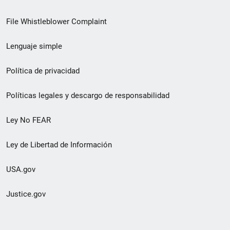
de
File Whistleblower Complaint
enlace
Lenguaje simple
de
pie
Política de privacidad
de
Políticas legales y descargo de responsabilidad
página
Ley No FEAR
secundario
Ley de Libertad de Información
USA.gov
Justice.gov