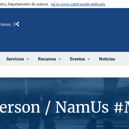
nidos, Departamento de Justicia.
Así es como usted puede verificarlo
ctenos
Comparte
Noticias
Servicios
Recursos
Eventos
Person / NamUs 