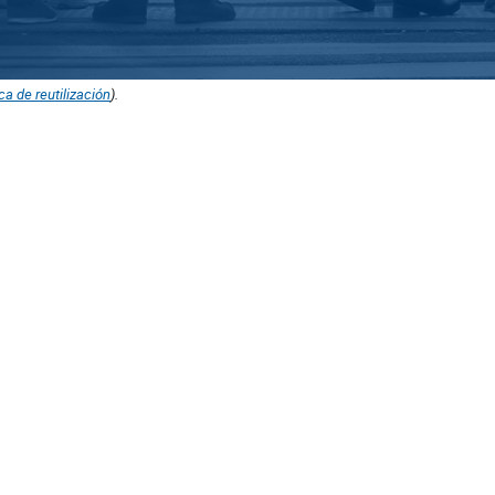
ica de reutilización
).