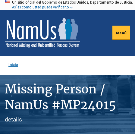
Un sitio oficial del Gobierno de Estados Unidos, Departamento de Justicia.
Pasar
Así es como usted puede verificarlo
al
contenido
principal
Menú
Inicio
Missing Person /
NamUs #MP24015
details