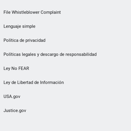
de
File Whistleblower Complaint
enlace
Lenguaje simple
de
pie
Política de privacidad
de
Políticas legales y descargo de responsabilidad
página
Ley No FEAR
secundario
Ley de Libertad de Información
USA.gov
Justice.gov