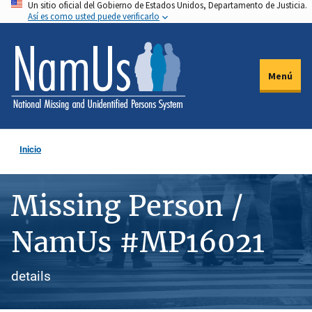
Un sitio oficial del Gobierno de Estados Unidos, Departamento de Justicia.
Pasar
Así es como usted puede verificarlo
al
contenido
principal
Menú
Inicio
Missing Person /
NamUs #MP16021
details