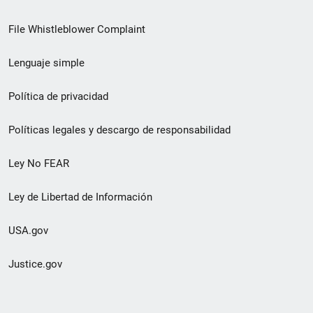
de
File Whistleblower Complaint
enlace
Lenguaje simple
de
pie
Política de privacidad
de
Políticas legales y descargo de responsabilidad
página
Ley No FEAR
secundario
Ley de Libertad de Información
USA.gov
Justice.gov