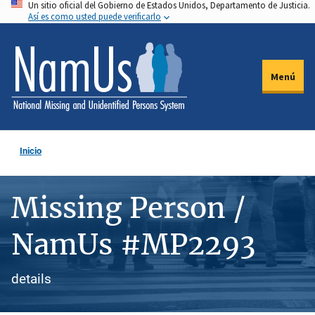
Un sitio oficial del Gobierno de Estados Unidos, Departamento de Justicia.
Pasar
Así es como usted puede verificarlo
al
contenido
principal
Menú
Inicio
Missing Person /
NamUs #MP2293
details