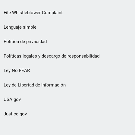
de
File Whistleblower Complaint
enlace
Lenguaje simple
de
pie
Política de privacidad
de
Políticas legales y descargo de responsabilidad
página
Ley No FEAR
secundario
Ley de Libertad de Información
USA.gov
Justice.gov