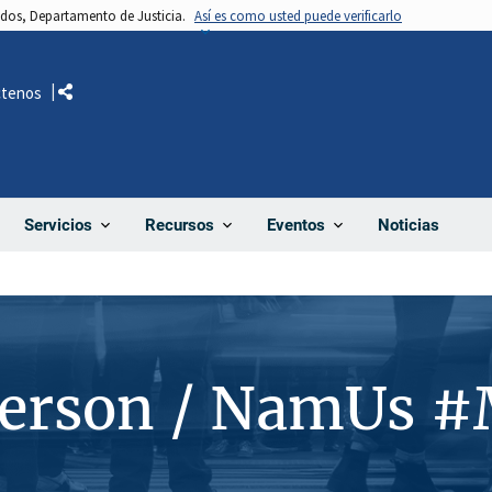
nidos, Departamento de Justicia.
Así es como usted puede verificarlo
ctenos
Comparte
Noticias
Servicios
Recursos
Eventos
Person / NamUs 