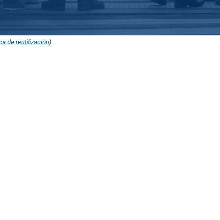
ica de reutilización
).