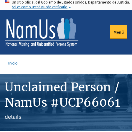
Un sitio oficial del Gobierno de Estados Unidos, Departamento de Justicia.
Pasar
Así es como usted puede verificarlo
al
contenido
principal
Menú
Inicio
Unclaimed Person /
NamUs #UCP66061
details