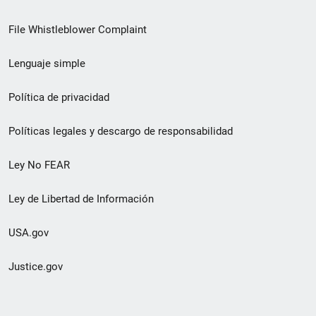
de
File Whistleblower Complaint
enlace
Lenguaje simple
de
pie
Política de privacidad
de
Políticas legales y descargo de responsabilidad
página
Ley No FEAR
secundario
Ley de Libertad de Información
USA.gov
Justice.gov