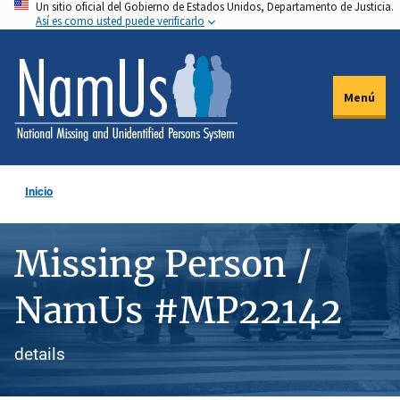
Un sitio oficial del Gobierno de Estados Unidos, Departamento de Justicia.
Pasar
Así es como usted puede verificarlo
al
contenido
principal
Menú
Inicio
Missing Person /
NamUs #MP22142
details