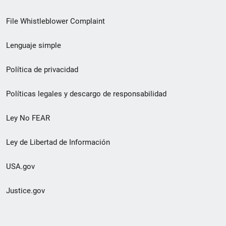
de
File Whistleblower Complaint
enlace
Lenguaje simple
de
pie
Política de privacidad
de
Políticas legales y descargo de responsabilidad
página
Ley No FEAR
secundario
Ley de Libertad de Información
USA.gov
Justice.gov