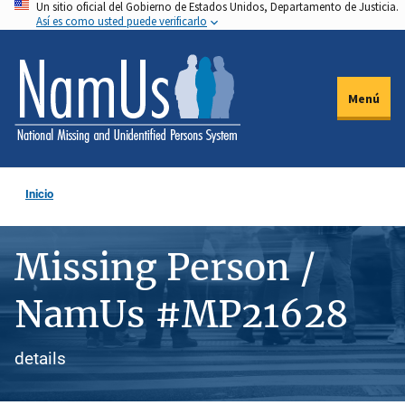
Un sitio oficial del Gobierno de Estados Unidos, Departamento de Justicia.
Pasar
Así es como usted puede verificarlo
al
contenido
principal
Menú
Inicio
Missing Person /
NamUs #MP21628
details