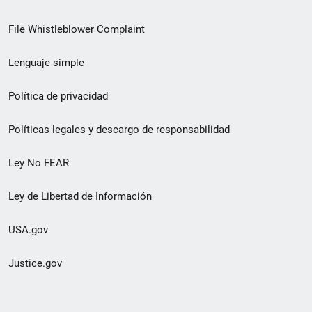
de
File Whistleblower Complaint
enlace
Lenguaje simple
de
pie
Política de privacidad
de
Políticas legales y descargo de responsabilidad
página
Ley No FEAR
secundario
Ley de Libertad de Información
USA.gov
Justice.gov