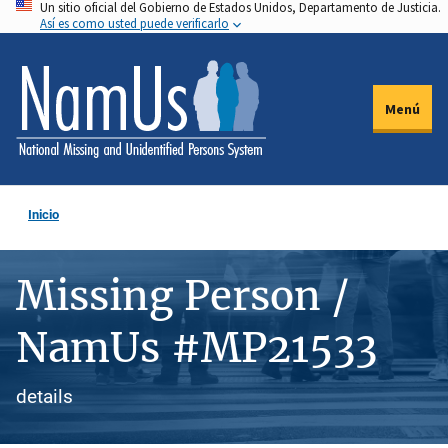
Un sitio oficial del Gobierno de Estados Unidos, Departamento de Justicia.
Pasar
Así es como usted puede verificarlo
al
contenido
principal
Menú
Inicio
Missing Person /
NamUs #MP21533
details