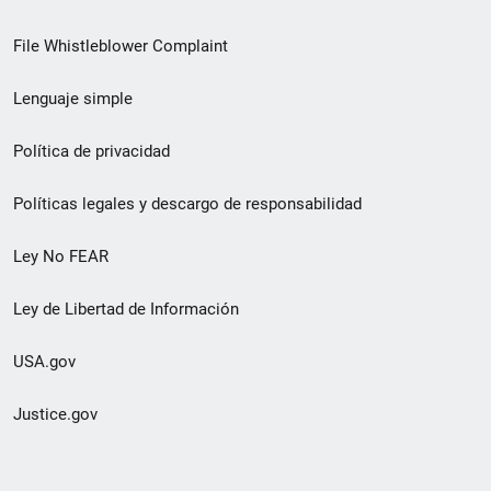
de
File Whistleblower Complaint
enlace
Lenguaje simple
de
pie
Política de privacidad
de
Políticas legales y descargo de responsabilidad
página
Ley No FEAR
secundario
Ley de Libertad de Información
USA.gov
Justice.gov