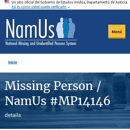
Un sitio oficial del Gobierno de Estados Unidos, Departamento de Justicia.
Pasar
Así es como usted puede verificarlo
al
contenido
principal
Menú
Inicio
Missing Person /
NamUs #MP14146
details