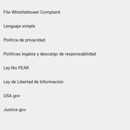
de
File Whistleblower Complaint
enlace
Lenguaje simple
de
pie
Política de privacidad
de
Políticas legales y descargo de responsabilidad
página
Ley No FEAR
secundario
Ley de Libertad de Información
USA.gov
Justice.gov