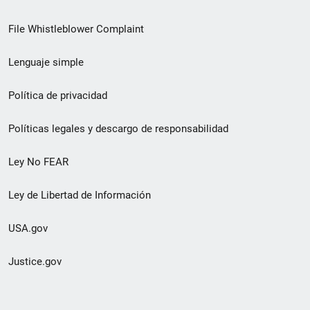
de
File Whistleblower Complaint
enlace
Lenguaje simple
de
pie
Política de privacidad
de
Políticas legales y descargo de responsabilidad
página
Ley No FEAR
secundario
Ley de Libertad de Información
USA.gov
Justice.gov