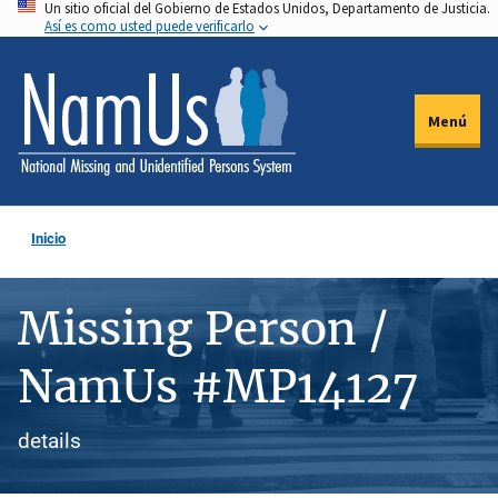
Un sitio oficial del Gobierno de Estados Unidos, Departamento de Justicia.
Pasar
Así es como usted puede verificarlo
al
contenido
principal
Menú
Inicio
Missing Person /
NamUs #MP14127
details