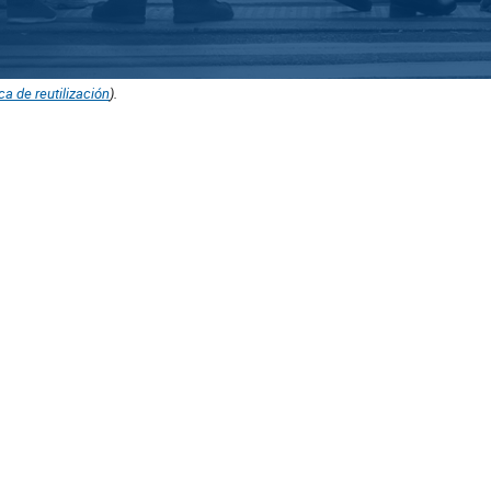
ica de reutilización
).