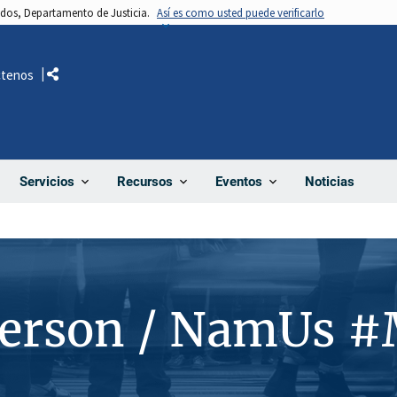
nidos, Departamento de Justicia.
Así es como usted puede verificarlo
ctenos
Comparte
Noticias
Servicios
Recursos
Eventos
Person / NamUs 